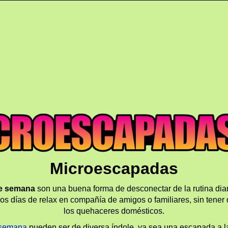
Microescapadas
de semana
son una buena forma de desconectar de la rutina diari
nos días de relax en compañía de amigos o familiares, sin tener 
los quehaceres domésticos.
 semana
pueden ser de diversa índole, ya sea una escapada a la